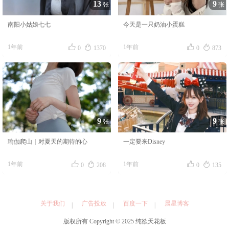
13
9
张
张
南阳小姑娘七七
今天是一只奶油小蛋糕




1年前
1年前
0
1370
0
873
9
9
张
张
瑜伽爬山｜对夏天的期待的心
一定要来Disney




1年前
1年前
0
208
0
135
关于我们
广告投放
百度一下
晨星博客
版权所有 Copyright © 2025 纯欲天花板