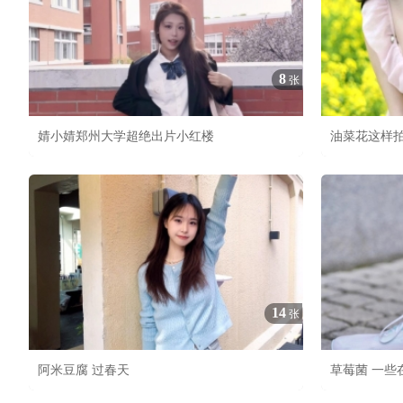
8
张
婧小婧郑州大学超绝出片小红楼
油菜花这样


1年前
1年前
0
104
14
张
阿米豆腐 过春天
草莓菌 一些


1年前
1年前
0
179