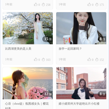




1年前
1年前
0
258
0
175
15
8
张
张
比西湖更美的是人美
放学一起回家吗？




1年前
1年前
0
163
0
152
12
8
张
张
心语（shou徒）氛围感女头｜樱花
婧小婧郑州大学超绝出片小红楼
好美