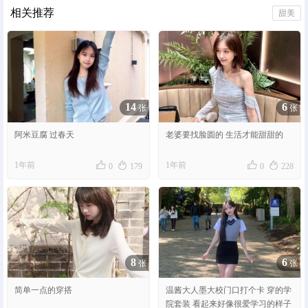
相关推荐
甜美
14
6
张
张
阿米豆腐 过春天
老婆要找脸圆的 生活才能甜甜的




1年前
1年前
0
179
0
228
8
6
张
张
简单一点的穿搭
温酱大人墨大校门口打个卡 穿的学
院套装 看起来好像很爱学习的样子