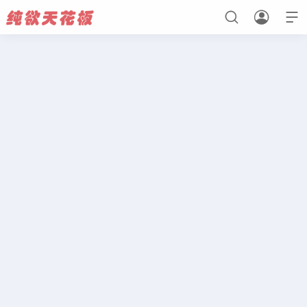



首页
初恋心动
纯真无瑕
欲感法则