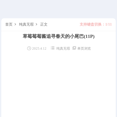
首页
纯真无瑕
正文
支持键盘切换：1/11


草莓莓莓酱追寻春天的小尾巴
(11P)



2025.4.12
纯真无瑕
单页浏览