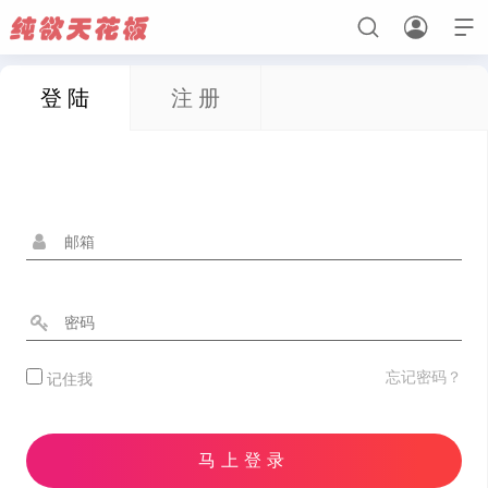



登 陆
注 册
首页
初恋心动
纯真无瑕
欲感法则
忘记密码？
记住我
马上登录