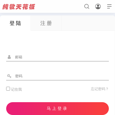



登 陆
注 册
首页
初恋心动
纯真无瑕
欲感法则
忘记密码？
记住我
马上登录