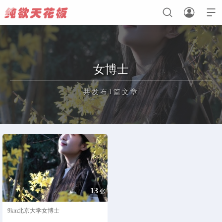



首页
女博士
初恋心动
共发布1篇文章
纯真无瑕
欲感法则
正在为您加载新内容
13
张
9km北京大学女博士